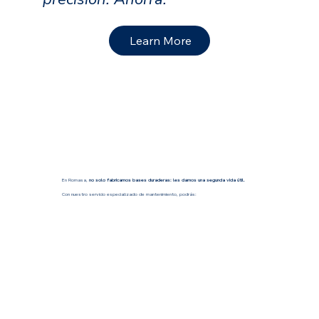
Learn More
En Romasa,
no solo fabricamos bases duraderas: les damos una segunda vida útil.
Con nuestro servicio especializado de mantenimiento, podrás: