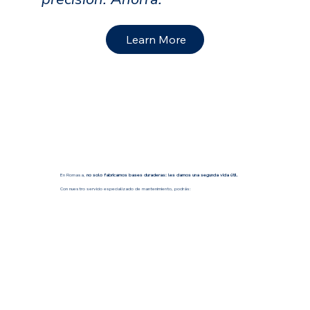
Learn More
En Romasa,
no solo fabricamos bases duraderas: les damos una segunda vida útil.
Con nuestro servicio especializado de mantenimiento, podrás: