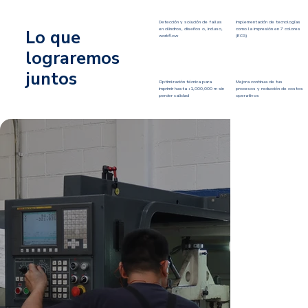
Detección y solución de fallas
Implementación de tecnologías
en cilindros, diseños o, incluso,
como la impresión en 7 colores
Lo que
workflow
(ECG)
lograremos
juntos
Optimización técnica para
Mejora continua de tus
imprimir hasta +1,000,000 m sin
procesos y reducción de costos
perder calidad
operativos