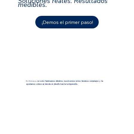
Soluciones reales. Resultados
medibles.
¡Demos el primer paso!
En Romasa,
no solo fabricamos cilindros: resolvemos retos técnicos complejos y te
ayudamos a innovar desde el diseño hasta la impresión.